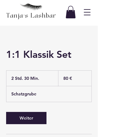
1:1 Klassik Set
80
Euro
2 Std. 30 Min.
2
80 €
S
t
Schatzgrube
d
.
3
0
Weiter
M
i
n
.