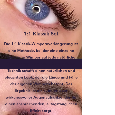
1:1 Klassik Set
Die 1:1 Klassik-Wimpernverlängerung ist
eine Methode, bei der eine einzelne
künstliche Wimper auf jede natürliche
Wimper appliziert wird. Diese präzise
Technik schafft einen natürlichen und
eleganten Look, der die Länge und Fülle
der eigenen Wimpern betont. Das
Ergebnis ist ein subtiler, aber
wirkungsvoller Augenaufschlag, der für
einen ansprechenden, alltagstauglichen
Effekt sorgt.