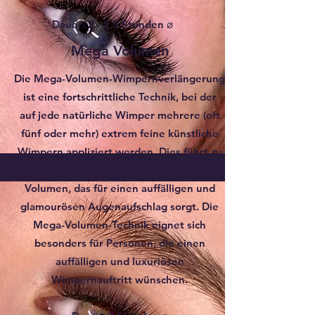
Dauer: 2 - 2,5 Stunden ⌀
Mega Volumen
Die Mega-Volumen-Wimpernverlängerung
ist eine fortschrittliche Technik, bei der
auf jede natürliche Wimper mehrere (oft
fünf oder mehr) extrem feine künstliche
Wimpern appliziert werden. Dies führt zu
einem dramatischen und intensiven
Volumen, das für einen auffälligen und
glamourösen Augenaufschlag sorgt. Die
Mega-Volumen-Technik eignet sich
besonders für Personen, die einen
auffälligen und luxuriösen
Wimpernauftritt wünschen.