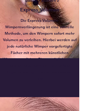
Dauer: 3 Stunden ⌀
Express Volumen
Die Express-Volumen-
Wimpernverlängerung ist eine schnelle
Methode, um den Wimpern sofort mehr
Volumen zu verleihen. Hierbei werden auf
jede natürliche Wimper vorgefertigte
Fächer mit mehreren künstlichen
Wimpern appliziert. Dies ermöglicht einen
raschen, aber dennoch voluminösen
Augenaufschlag für einen expressiven
Look.
Dauer: 1,5 Stunden ⌀